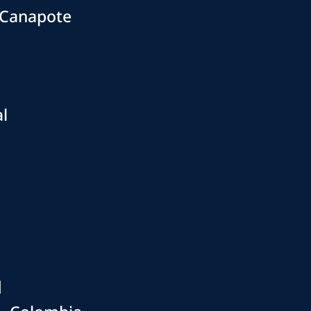
 Canapote
al
N