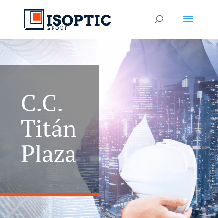
C.C.
Titán
Plaza