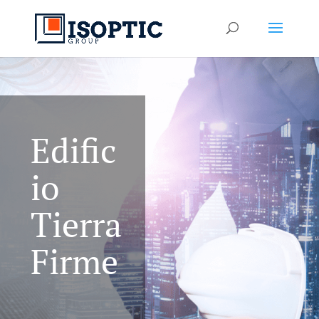
Edific
io
Tierra
Firme